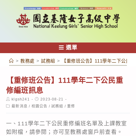
跳
轉
至
主
要
內
選單
容
>
教務處
>
試務組
>
【重修班公告】111學年二下公民
【重修班公告】111學年二下公民重
修編班訊息
Post
Post
klgsh241
2023-08-21
author:
published:
Post
最新消息
/
校園公告
/
試務組
/
重修
category:
一、111學年二下公民重修編班名單及上課教室
如附檔，請參閱；亦可至教務處窗戶前查看。