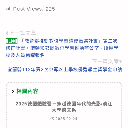
Post Views:
225
上一篇文章
Read
「教育部推動數位學習績優徵選計畫」第二次
轉知
more
修正計畫，請轉知鼓勵數位學習推動辦公室、所屬學
articles
校及人員踴躍報名
下一篇文章
宜蘭縣112年第2次中等以上學校優秀學生獎學金申請
相關內容
2025德國體驗營－穿越德國年代的光影/淡江
大學德文系
2025-02-24