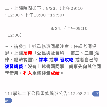
二、上課時間如下：8/23.（上午09:10
~12:00、下午13:00 ~15:50）
8/24.（上午09:10
~12:00）
三、請參加上述重修班同學注意：任課老師提
醒，上課
須帶
「公民與社會科」
第二、三冊
(
法
律、經濟範圍
)
，
課本
或
學 習攻略
或者自己的
複習講義。
沒有上述書籍同學，請事先向其他同
學借用，
列入
重修評量
成績
。
111學年二下公民重修編班公告112.08.21
下
載