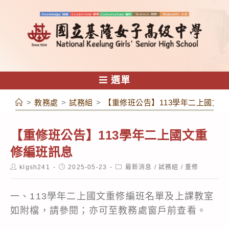
跳
轉
至
主
要
內
選單
容
>
教務處
>
試務組
>
【重修班公告】113學年二上國文
【重修班公告】113學年二上國文重
修編班訊息
Post
Post
Post
klgsh241
2025-05-23
最新消息
/
試務組
/
重修
author:
published:
category:
一、113學年二上國文重修編班名單及上課教室
如附檔，請參閱；亦可至教務處窗戶前查看。