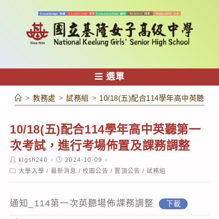
跳
轉
至
主
要
內
選單
容
>
教務處
>
試務組
>
10/18(五)配合114學年高中英
10/18(五)配合114學年高中英聽第一
次考試，進行考場佈置及課務調整
Post
Post
klgsh240
2024-10-09
author:
published:
Post
大學入學
/
最新消息
/
校園公告
/
置頂公告
/
試務組
category:
通知_114第一次英聽場佈課務調整
下載