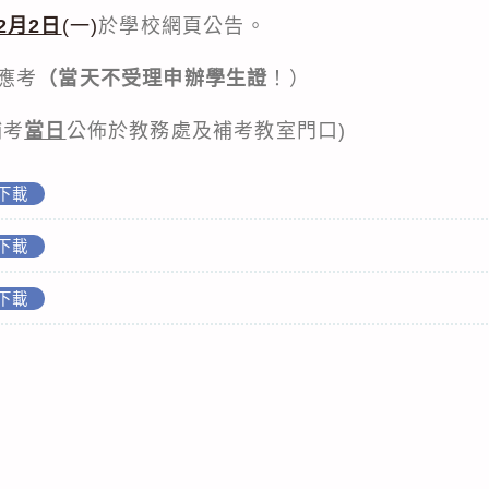
2月2日
(一)
於學校網頁公告。
應考
（當天不受理申辦學生證
！）
補考
當日
公佈於教務處及補考教室門口)
下載
下載
下載