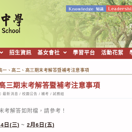
招生資訊
基女會社
學習平台
活動花絮
-1高一、高二、高三期末考解答暨補考注意事項
二、高三期末考解答暨補考注意事項
ost
最新消息
/
校園公告
/
補考
/
試務組
ategory:
末考解答如附檔，請參考！
4日(三)
~
2月6日(五)