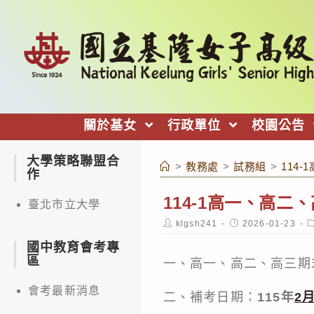
跳
轉
至
主
要
內
關於基女
行政單位
校園公告
容
大學策略聯盟合
>
教務處
>
試務組
>
114
作
114-1高一、高
臺北市立大學
Post
Post
P
klgsh241
2026-01-23
author:
published:
c
國中教育會考專
區
一、高一、高二、高三期
會考最新消息
二、補考日期：
115年
2月