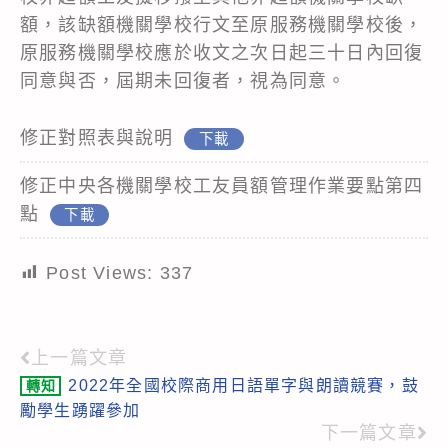
額，該缺額機關學校行文至原服務機關學校後，
原服務機關學校應於收文之次日起三十日內回復
同意與否，屆期未回復者，視為同意。
修正對照表與說明
下載
修正中央各機關學校工友員額管理作業要點第四
點
下載
Post Views:
337
上一篇文章
Read
2022年全國校際商用日語單字與朗讀競賽，鼓
轉知
more
勵學生踴躍參加
articles
下一篇文章