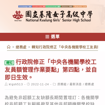
跳
轉
至
主
要
內
選單
容
>
總務處
>
轉知行政院修正「中央各機關學校工友員額管
行政院修正「中央各機關學校工
轉知
友員額管理作業要點」第四點，並自
即日生效。
Post
Post
Post
klgsh513
2022-11-24
庶務組
/
最新消息
/
總務處
author:
published:
category:
為避免非超額工友缺額長期閒置增訂：各機關學
校非超額工友擬移撥至其他非超額機關學校缺