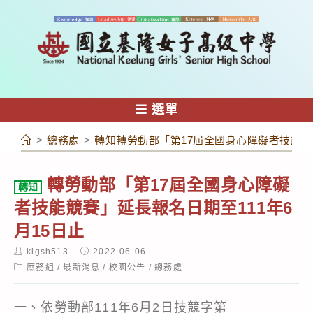
跳
轉
至
主
要
內
選單
容
>
總務處
>
轉知轉勞動部「第17屆全國身心障礙者技能競賽
轉勞動部「第17屆全國身心障礙
轉知
者技能競賽」延長報名日期至111年6
月15日止
Post
Post
klgsh513
2022-06-06
author:
published:
Post
庶務組
/
最新消息
/
校園公告
/
總務處
category:
一、依勞動部111年6月2日技競字第