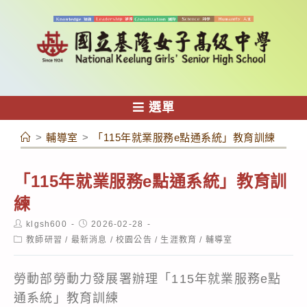
跳
轉
至
主
要
內
選單
容
>
輔導室
>
「115年就業服務e點通系統」教育訓練
「115年就業服務e點通系統」教育訓
練
Post
Post
klgsh600
2026-02-28
author:
published:
Post
教師研習
/
最新消息
/
校園公告
/
生涯教育
/
輔導室
category:
勞動部勞動力發展署辦理「115年就業服務e點
通系統」教育訓練