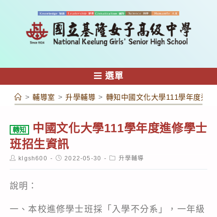
跳
轉
至
主
要
內
選單
容
>
輔導室
>
升學輔導
>
轉知中國文化大學111學年度進
中國文化大學111學年度進修學士
轉知
班招生資訊
Post
Post
Post
klgsh600
2022-05-30
升學輔導
author:
published:
category:
說明：
一、本校進修學士班採「入學不分系」，一年級