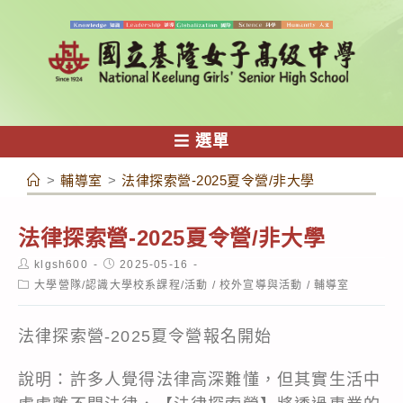
跳
轉
至
主
要
內
選單
容
>
輔導室
>
法律探索營-2025夏令營/非大學
法律探索營-2025夏令營/非大學
Post
Post
klgsh600
2025-05-16
author:
published:
Post
大學營隊/認識大學校系課程/活動
/
校外宣導與活動
/
輔導室
category:
法律探索營-2025夏令營報名開始
說明：許多人覺得法律高深難懂，但其實生活中