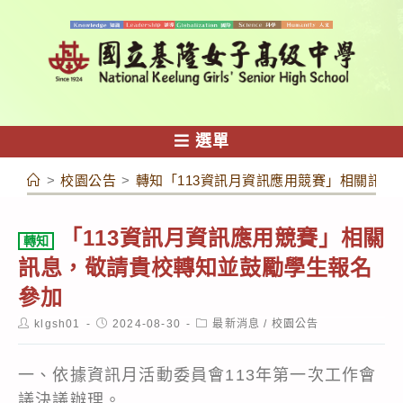
跳
轉
至
主
要
內
選單
容
>
校園公告
>
轉知「113資訊月資訊應用競賽」相關訊
「113資訊月資訊應用競賽」相關
轉知
訊息，敬請貴校轉知並鼓勵學生報名
參加
Post
Post
Post
klgsh01
2024-08-30
最新消息
/
校園公告
author:
published:
category:
一、依據資訊月活動委員會113年第一次工作會
議決議辦理。