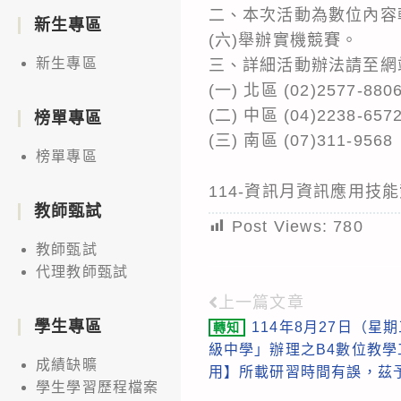
二、本次活動為數位內容軟
新生專區
(六)舉辦實機競賽。
新生專區
三、詳細活動辦法請至網站
(一) 北區 (02)2577-880
(二) 中區 (04)2238-657
榜單專區
(三) 南區 (07)311-9568
榜單專區
114-資訊月資訊應用技
教師甄試
Post Views:
780
教師甄試
代理教師甄試
上一篇文章
Read
學生專區
114年8月27日（星
轉知
more
級中學」辦理之B4數位教學
articles
成績缺曠
用】所載研習時間有誤，茲
學生學習歷程檔案