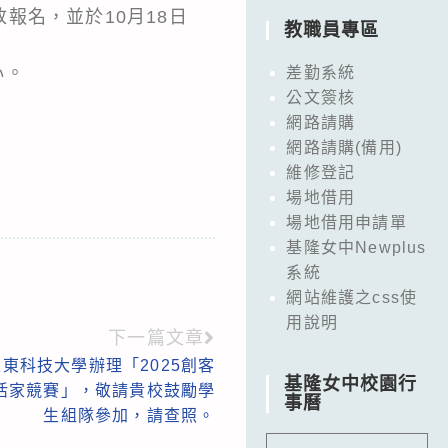
放報名，並於10月18日
教職員專區
心。
差勤系統
公文簽核
網路請購
網路請購(備用)
維修登記
場地借用
場地借用申請單
基隆女中Newplus
系統
網站維護之css使
用說明
下一篇文章
東科技大學辦理「2025創客
基隆女中校園行
活家競賽」，敬請貴校鼓勵學
事曆
生組隊參加，請查照。