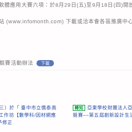
體應用大賽六項：於8月29日(五)至9月18日(四)開
 (
www.infomonth.com
) 下載或洽本會各區推廣中
6
2
能競賽活動辦法
下載
期三）於「 臺中市立僑泰高
亞東學校財團法人亞
轉知
工作坊【數學科/因材網應
競賽––第五屆創新設計生
予修正