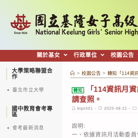
跳
轉
至
主
要
內
關於基女
行政單位
校園公告
容
大學策略聯盟合
>
校園公告
>
轉知「114
作
「114資訊月
臺北市立大學
轉知
請查照。
國中教育會考專
Post
Post
Po
klgsh01
2025-08-21
author:
published:
ca
區
說明:
會考最新消息
一、依據資訊月活動委員