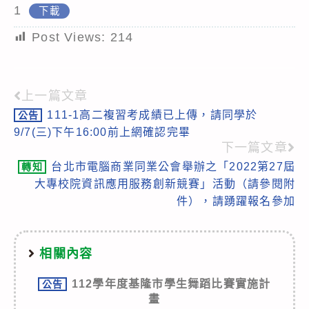
1
下載
Post Views:
214
上一篇文章
Read
111-1高二複習考成績已上傳，請同學於
公告
more
9/7(三)下午16:00前上網確認完畢
articles
下一篇文章
台北市電腦商業同業公會舉辦之「2022第27屆
轉知
大專校院資訊應用服務創新競賽」活動（請參閱附
件），請踴躍報名參加
相關內容
112學年度基隆市學生舞蹈比賽實施計
公告
畫