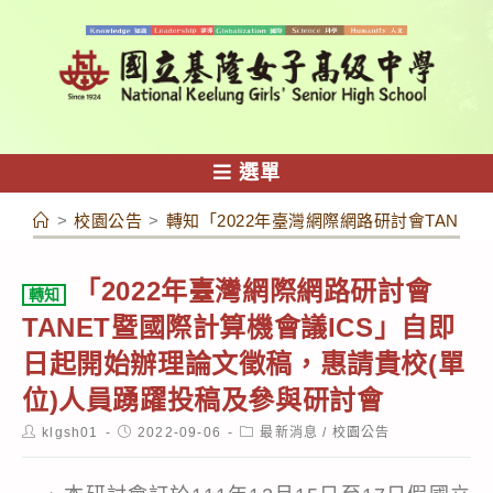
跳
轉
至
主
要
內
選單
容
>
校園公告
>
轉知「2022年臺灣網際網路研討會TANE
「2022年臺灣網際網路研討會
轉知
TANET暨國際計算機會議ICS」自即
日起開始辦理論文徵稿，惠請貴校(單
位)人員踴躍投稿及參與研討會
Post
Post
Post
klgsh01
2022-09-06
最新消息
/
校園公告
author:
published:
category: