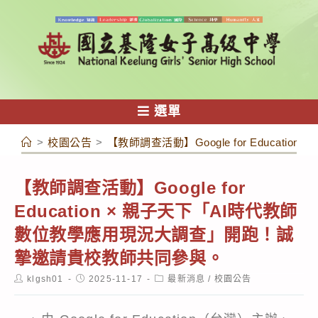
跳
轉
至
主
要
內
選單
容
>
校園公告
>
【教師調查活動】Google for Educ
【教師調查活動】Google for
Education × 親子天下「AI時代教師
數位教學應用現況大調查」開跑！誠
摯邀請貴校教師共同參與。
Post
Post
Post
klgsh01
2025-11-17
最新消息
/
校園公告
author:
published:
category: