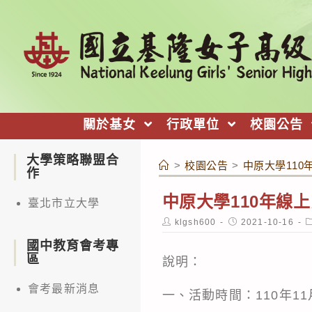
跳
轉
至
主
要
內
關於基女
行政單位
校園公告
容
大學策略聯盟合
>
校園公告
>
中原大學11
作
中原大學110年線
臺北市立大學
Post
Post
P
klgsh600
2021-10-16
author:
published:
c
國中教育會考專
區
說明：
會考最新消息
一、活動時間：110年11