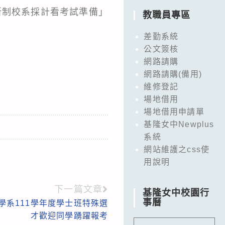
新制校系採計看考試準備」
教職員專區
差勤系統
公文簽核
網路請購
網路請購(備用)
維修登記
場地借用
場地借用申請單
基隆女中Newplus
系統
網站維護之css使
用說明
下一篇文章
基隆女中校園行
事曆
學系111學年度學士班特殊選
才歡迎同學踴躍報考