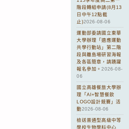
115學年度高二第一
階段轉組申請(8月13
日中午12點截
止)
2026-08-06
運動部委請國立東華
大學辦理「適應運動
共學行動站」第二階
段與離島場研習海報
及各區簡章，請踴躍
報名參加。
2026-08-
06
國立高雄餐旅大學辦
理「AI+智慧餐飲
LOGO設計競賽」活
動
2026-08-06
檢送普通型高級中等
學校生物學科中心