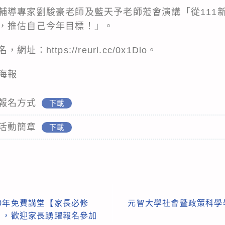
輔導專家劉駿豪老師及藍天予老師蒞會演講「從111
，推估自己今年目標！」。
https://reurl.cc/0x1Dlo。
海報
報名方式
下載
活動簡章
下載
0年免費講堂【家長必修
元智大學社會暨政策科學
】，歡迎家長踴躍報名參加