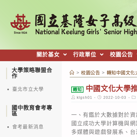
跳
轉
至
主
要
內
關於基女
行政單位
校園公告
容
大學策略聯盟合
>
校園公告
>
轉知中國文化
作
中國文化大學推
臺北市立大學
轉知
Post
Post
Po
klgsh01
2022-10-03
author:
published:
ca
國中教育會考專
區
一、有鑑於大數據對於資
國立成功大學計算機與網
會考最新消息
多媒體與遊戲發展系、台灣