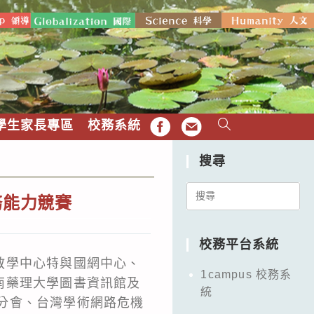
學生家長專區
校務系統
FB
EMAIL
搜尋
Search
務能力競賽
for:
校務平台系統
教學中心特與國網中心、
1campus 校務系
南藥理大學圖書資訊館及
統
灣分會、台灣學術網路危機