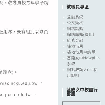
競賽，敬邀貴校青年學子踴
教職員專區
差勤系統
公文簽核
網路請購
年級組隊，競賽組別以隊員
網路請購(備用)
維修登記
場地借用
場地借用申請單
基隆女中Newplus
系統
網站維護之css使
星期六)。
用說明
.ncku.edu.tw/ 。
基隆女中校園行
事曆
ccu.edu.tw 。