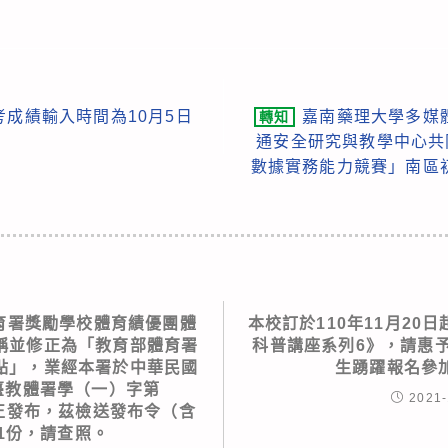
段考成績輸入時間為10月5日
嘉南藥理大學多媒
轉知
通安全研究與教學中心共同
數據實務能力競賽」南區
育署獎勵學校體育績優團體
本校訂於110年11月20
稱並修正為「教育部體育署
科普講座系列6》，請惠
點」，業經本署於中華民國
生踴躍報名參
以臺教體署學（一）字第
2021-
令修正發布，茲檢送發布令（含
1份，請查照。