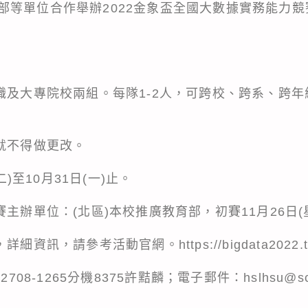
部等單位合作舉辦2022金象盃全國大數據實務能力
中職及大專院校兩組。每隊1-2人，可跨校、跨系、跨
就不得做更改。
二)至10月31日(一)止。
賽主辦單位：(北區)本校推廣教育部，初賽11月26日(
訊，請參考活動官網。https://bigdata2022.twisc
08-1265分機8375許黠麟；電子郵件：hslhsu@sce.p