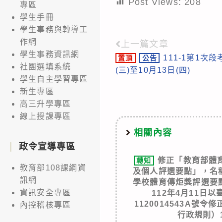
Post Views:
208
專區
學生手冊
學生事務與轉導工
作網
上一篇文章
Read
學生事務資訊網
111-1第1次
置頂
公告
more
社團選填系統
(三)至10月13日(四)
articles
學生自主學習專區
新生專區
高三升學專區
線上授課專區
相關內容
政令宣導專區
修正「教育部體
轉知
教育部108課綱資
及個人評選要點」，名
訊網
學校體育傳炬獎評選要
資訊安全專區
112年4月11日
1120014543A號
內控稽核專區
行政規則）