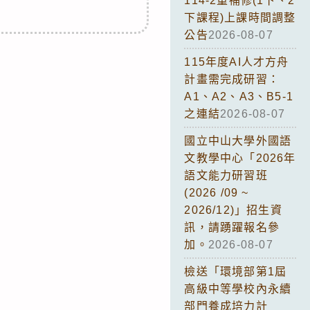
114-2重補修(1下、2
下課程)上課時間調整
公告
2026-08-07
115年度AI人才方舟
計畫需完成研習：
A1、A2、A3、B5-1
之連結
2026-08-07
國立中山大學外國語
文教學中心「2026年
語文能力研習班
(2026 /09 ~
2026/12)」招生資
訊，請踴躍報名參
加。
2026-08-07
檢送「環境部第1屆
高級中等學校內永續
部門養成培力計