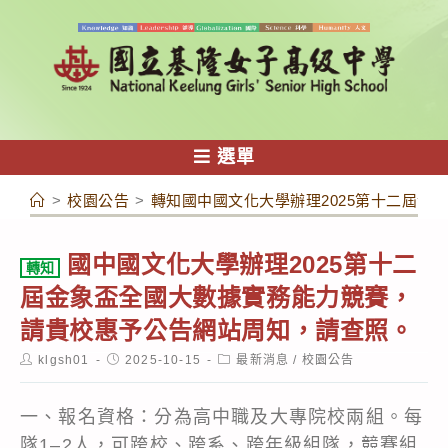
跳
轉
至
主
要
內
選單
容
>
校園公告
>
轉知國中國文化大學辦理2025第十二屆
國中國文化大學辦理2025第十二
轉知
屆金象盃全國大數據實務能力競賽，
請貴校惠予公告網站周知，請查照。
Post
Post
Post
klgsh01
2025-10-15
最新消息
/
校園公告
author:
published:
category:
一、報名資格：分為高中職及大專院校兩組。每
隊1–2人，可跨校、跨系、跨年級組隊，競賽組