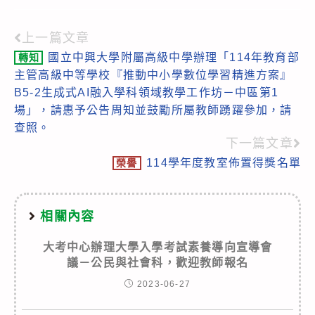
上一篇文章
Read
國立中興大學附屬高級中學辦理「114年教育部
轉知
more
主管高級中等學校『推動中小學數位學習精進方案』
articles
B5-2生成式AI融入學科領域教學工作坊－中區第1
場」，請惠予公告周知並鼓勵所屬教師踴躍參加，請
查照。
下一篇文章
114學年度教室佈置得獎名單
榮譽
相關內容
大考中心辦理大學入學考試素養導向宣導會
議－公民與社會科，歡迎教師報名
2023-06-27