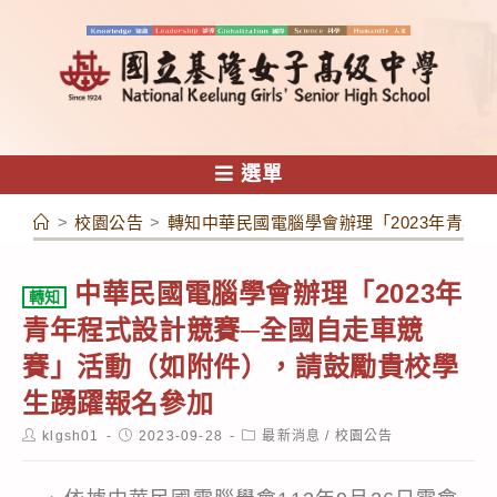
跳
轉
至
主
要
內
選單
容
>
校園公告
>
轉知中華民國電腦學會辦理「2023年青
中華民國電腦學會辦理「2023年
轉知
青年程式設計競賽─全國自走車競
賽」活動（如附件），請鼓勵貴校學
生踴躍報名參加
Post
Post
Post
klgsh01
2023-09-28
最新消息
/
校園公告
author:
published:
category: