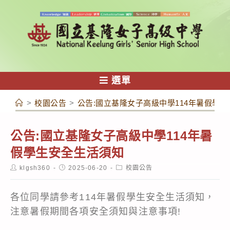
跳
轉
至
主
要
內
選單
容
>
校園公告
>
公告:國立基隆女子高級中學114年暑假學
公告:國立基隆女子高級中學114年暑
假學生安全生活須知
Post
Post
Post
klgsh360
2025-06-20
校園公告
author:
published:
category:
各位同學請參考114年暑假學生安全生活須知，
注意暑假期間各項安全須知與注意事項!