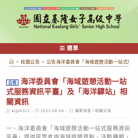
跳
轉
至
主
要
內
選單
容
>
校園公告
>
公告海洋委員會「海域遊憩活動一站式服務
海洋委員會「海域遊憩活動一站
公告
式服務資訊平臺」及「海洋驛站」相
關資訊
Post
Post
Post
klgsh311
2022-08-04
最新消息
/
校園公告
author:
published:
category:
一、海洋委員會「海域遊憩活動一站式服務資訊
平臺」提供民眾查詢海域遊憩景點、活動種類、