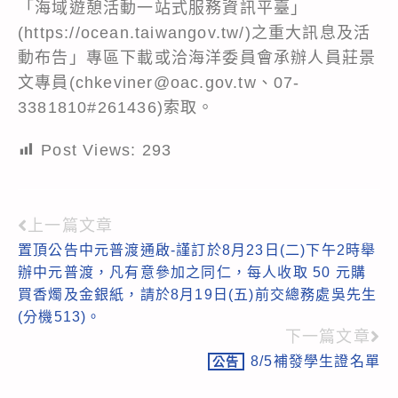
「海域遊憩活動一站式服務資訊平臺」
(https://ocean.taiwangov.tw/)之重大訊息及活
動布告」專區下載或洽海洋委員會承辦人員莊景
文專員(chkeviner@oac.gov.tw、07-
3381810#261436)索取。
Post Views:
293
上一篇文章
Read
置頂公告中元普渡通啟-謹訂於8月23日(二)下午2時舉
more
辦中元普渡，凡有意參加之同仁，每人收取 50 元購
articles
買香燭及金銀紙，請於8月19日(五)前交總務處吳先生
(分機513)。
下一篇文章
8/5補發學生證名單
公告