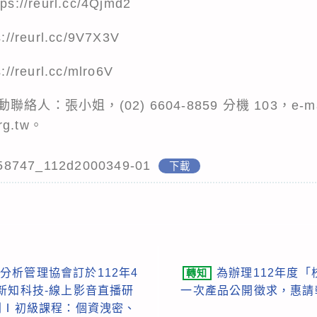
tps://reurl.cc/4Qjmd2
s://reurl.cc/9V7X3V
s://reurl.cc/mlro6V
：張小姐，(02) 6604-8859 分機 103，e-ma
rg.tw。
58747_112d2000349-01
下載
分析管理協會訂於112年4
為辦理112年度
轉知
新知科技-線上影音直播研
一次產品公開徵求，惠請
列Ⅰ初級課程：個資洩密、