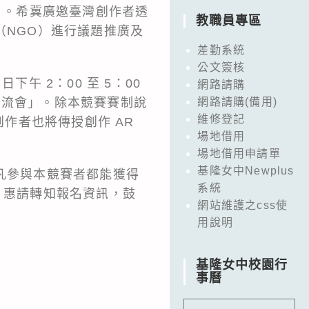
競賽）。希冀廣邀臺灣創作者透
教職員專區
（NGO）進行議題推廣及
差勤系統
公文簽核
午 2：00 至 5：00
網路請購
前交流會」。除本競賽賽制說
網路請購(備用)
維修登記
 創作者也將傳授創作 AR
場地借用
場地借用申請單
基隆女中Newplus
凡參與本競賽者都能獲得
系統
，惠請轉知報名資訊，鼓
網站維護之css使
用說明
基隆女中校園行
事曆