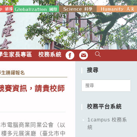
學生家長專區
校務系統
FB
EMAIL
搜尋
師生踴躍報名
Search
」競賽資訊，請貴校師
for:
校務平台系統
1campus 校務系
台北市電腦商業同業公會（以
統
12 樓多元展演廳（臺北市中