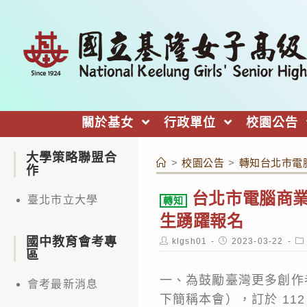
跳
轉
至
主
要
內
關於基女
行政單位
校園公告
容
大學策略聯盟合
>
校園公告
>
轉知台北市電腦
作
台北市電腦商業
臺北市立大學
轉知
生踴躍報名
國中教育會考專
Post
Post
Po
klgsh01
2023-03-22
author:
published:
ca
區
一、為鼓勵臺灣更多創作者
會考最新消息
下簡稱本會），訂於 112