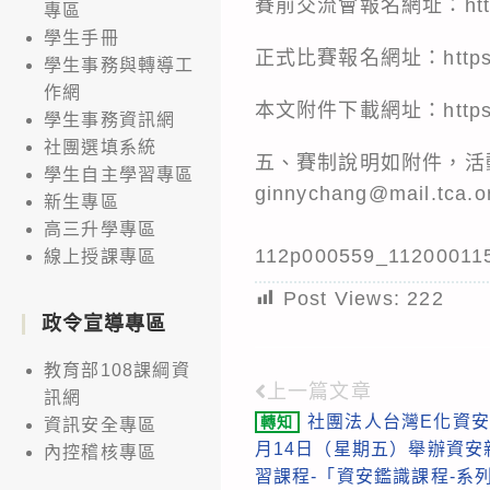
賽前交流會報名網址：
ht
專區
學生手冊
正式比賽報名網址：
http
學生事務與轉導工
作網
本文附件下載網址：
http
學生事務資訊網
社團選填系統
五、賽制說明如附件，活動聯絡人
學生自主學習專區
ginnychang@mail.tca.o
新生專區
高三升學專區
112p000559_11200011
線上授課專區
Post Views:
222
政令宣導專區
教育部108課綱資
上一篇文章
Read
訊網
社團法人台灣E化資安
轉知
資訊安全專區
more
月14日（星期五）舉辦資安
內控稽核專區
articles
習課程-「資安鑑識課程-系