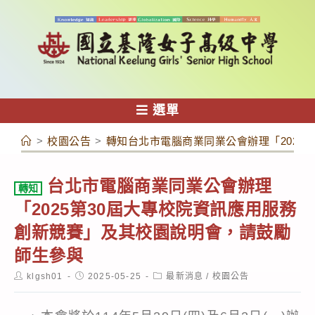
跳
轉
至
主
要
內
選單
容
>
校園公告
>
轉知台北市電腦商業同業公會辦理「2025
台北市電腦商業同業公會辦理
轉知
「2025第30屆大專校院資訊應用服務
創新競賽」及其校園說明會，請鼓勵
師生參與
Post
Post
Post
klgsh01
2025-05-25
最新消息
/
校園公告
author:
published:
category: