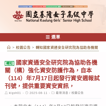
跳
轉
至
主
要
內
選單
容
>
校園公告
>
轉知國家資通安全研究院為協助各機關（構）
國家資通安全研究院為協助各機
轉知
關（構）強化資安防護作為，自本
（114）年7月17日起發行資安週報試
刊號，提供重要資安資訊，
Post
Post
Post
klgsh01
2025-08-11
最新消息
/
校園公告
author:
published:
category: