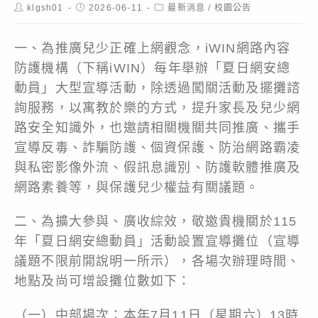
Post
Post
Post
klgsh01
2026-06-11
最新消息
/
校園公告
author:
published:
category:
一、為推廣兒少正確上網觀念，iWIN網路內容
防護機構（下稱iWIN）每年舉辦「夏日網安總
動員」大型宣導活動，除透過闖關活動及擺攤諮
詢服務，以寓教於樂的方式，提升家長及兒少網
路安全知識外，也邀請相關機關共同推廣、攜手
宣導反毒、詐騙防護、個資保護、防治網路霸凌
與私密影像外流、假訊息識別、防護軟體推廣及
網路素養等，與保護兒少權益有關議題。
二、為擴大參與、廣收綜效，敬邀貴機關於115
年「夏日網安總動員」活動設置宣導攤位（宣導
議題不限前開說明一所示），各場次辦理時間、
地點及尚可增設攤位數如下：
（一）中部場次：本年7月11日（星期六）13時