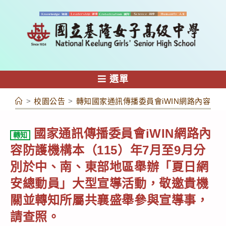
跳
轉
至
主
要
內
選單
容
>
校園公告
>
轉知國家通訊傳播委員會iWIN網路內容防
國家通訊傳播委員會iWIN網路內
轉知
容防護機構本（115）年7月至9月分
別於中、南、東部地區舉辦「夏日網
安總動員」大型宣導活動，敬邀貴機
關並轉知所屬共襄盛舉參與宣導事，
請查照。