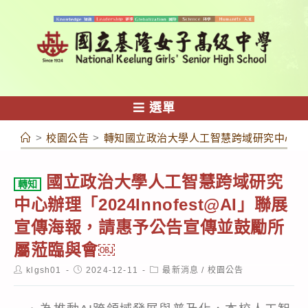
跳
轉
至
主
要
內
選單
容
>
校園公告
>
轉知國立政治大學人工智慧跨域研究中心辦理「
國立政治大學人工智慧跨域研究
轉知
中心辦理「2024Innofest@AI」聯展
宣傳海報，請惠予公告宣傳並鼓勵所
屬蒞臨與會￼
Post
Post
Post
klgsh01
2024-12-11
最新消息
/
校園公告
author:
published:
category: