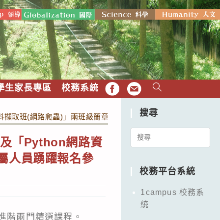
學生家長專區
校務系統
FB
EMAIL
搜尋
網路資料擷取班(網路爬蟲)」兩班級簡章暨報名表各乙份，請鼓勵所屬
Search
「Python網路資
for:
所屬人員踴躍報名參
校務平台系統
1campus 校務系
統
及進階兩門精選課程。