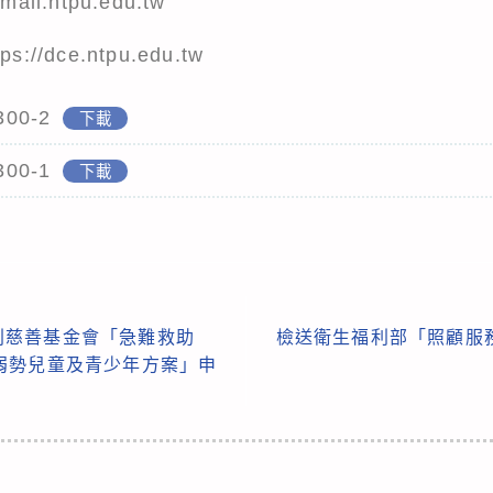
l.ntpu.edu.tw
/dce.ntpu.edu.tw
300-2
下載
300-1
下載
利慈善基金會「急難救助
檢送衛生福利部「照顧服
弱勢兒童及青少年方案」申