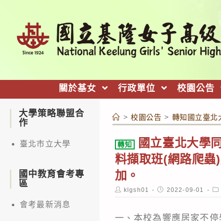
跳
轉
至
主
要
內
關於基女
行政單位
校園公告
容
大學策略聯盟合
>
校園公告
>
轉知國立臺北大
作
國立臺北大學同
臺北市立大學
轉知
料擷取班(網路爬蟲
加。
國中教育會考專
區
Post
Post
Po
klgsh01
2022-09-01
author:
published:
ca
會考最新消息
一、本校為響應居家不停