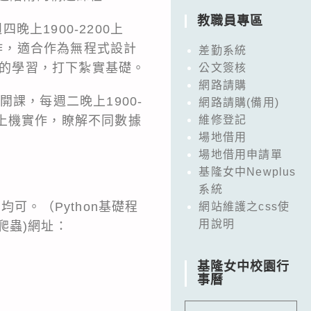
教職員專區
晚上1900-2200上
實作，適合作為無程式設計
差勤系統
時的學習，打下紮實基礎。
公文簽核
網路請購
開課，每週二晚上1900-
網路請購(備用)
領上機實作，瞭解不同數據
維修登記
場地借用
場地借用申請單
基隆女中Newplus
系統
可。（Python基礎程
網站維護之css使
用說明
網路爬蟲)網址：
基隆女中校園行
事曆