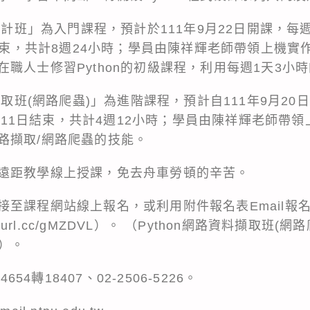
設計班」為入門課程，預計於111年9月22日開課，每週四
日結束，共計8週24小時；學員由陳祥輝老師帶領上機
職人士修習Python的初級課程，利用每週1天3小
擷取班(網路爬蟲)」為進階課程，預計自111年9月20日
10月11日結束，共計4週12小時；學員由陳祥輝老師帶
路擷取/網路爬蟲的技能。
遠距教學線上授課，免去舟車勞頓的辛苦。
至課程網站線上報名，或利用附件報名表Email報名均
reurl.cc/gMZDVL）。 （Python網路資料擷取班(
M3）。
654轉18407、02-2506-5226。