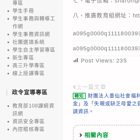
七、電子信箱：sharon@mai
專區
學生手冊
八、推廣教育組網址：https:/
學生事務與轉導工
作網
a095g0000q111180039
學生事務資訊網
社團選填系統
a095g0000q111180039
學生自主學習專區
新生專區
Post Views:
235
高三升學專區
線上授課專區
上一篇文章
Read
政令宣導專區
財團法人墨仙社會福
轉知
more
金」及「失親或缺乏母愛之
教育部108課綱資
articles
請資訊。
訊網
資訊安全專區
內控稽核專區
相關內容