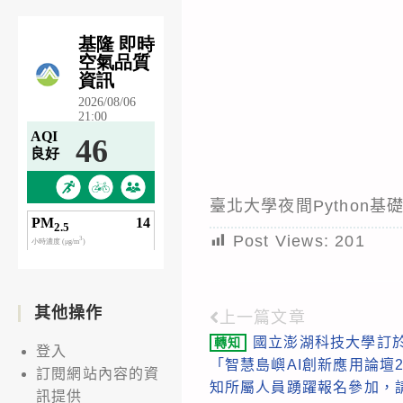
臺北大學夜間Python基
Post Views:
201
其他操作
上一篇文章
Read
國立澎湖科技大學訂於1
轉知
more
登入
「智慧島嶼AI創新應用論壇
訂閱網站內容的資
articles
知所屬人員踴躍報名參加，
訊提供