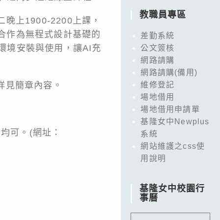
教職員專區
上1900-2200上課，
適合作為無程式設計基礎的
差勤系統
環境安裝與使用，讓AI充
公文簽核
網路請購
網路請購(備用)
，詳見簡章內容。
維修登記
場地借用
場地借用申請單
基隆女中Newplus
均可。(網址：
系統
網站維護之css使
用說明
基隆女中校園行
事曆