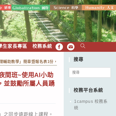
學生家長專區
校務系統
FB
EMAIL
搜尋
I小助理輔助教學」簡章暨報名表1份，敬請轉知所屬單位惠予公告，
Search
夜間班~使用AI小助
for:
，並鼓勵所屬人員踴
校務平台系統
1campus 校務系
統
班」之同步遠距線上課程。