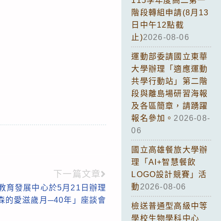
115學年度高二第一
階段轉組申請(8月13
日中午12點截
止)
2026-08-06
運動部委請國立東華
大學辦理「適應運動
共學行動站」第二階
段與離島場研習海報
及各區簡章，請踴躍
報名參加。
2026-08-
06
國立高雄餐旅大學辦
理「AI+智慧餐飲
下一篇文章
LOGO設計競賽」活
動
2026-08-06
教育發展中心於5月21日辦理
森的愛滋歲月─40年」座談會
檢送普通型高級中等
學校生物學科中心