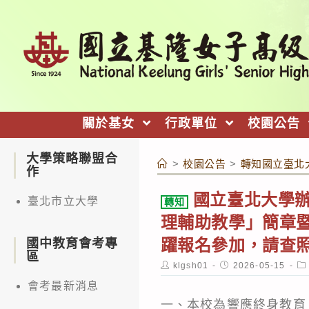
跳
轉
至
主
要
內
關於基女
行政單位
校園公告
容
大學策略聯盟合
>
校園公告
>
轉知國立臺北
作
國立臺北大學辦
臺北市立大學
轉知
理輔助教學」簡章
躍報名參加，請查
國中教育會考專
區
Post
Post
Po
klgsh01
2026-05-15
author:
published:
ca
會考最新消息
一、本校為響應終身教育