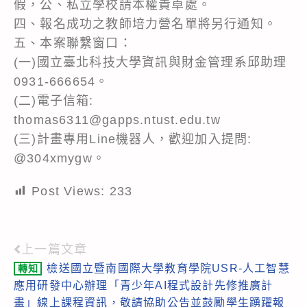
假，公、私立學校請本權責卓處。
四、報名成功之教師培力營名單將另行通知。
五、本案聯繫窗口：
(一)國立臺北科技大學資訊與財金管理系邱助理
0931-666654。
(二)電子信箱:
thomas6311@gapps.ntust.edu.tw
(三)計畫專用Line機器人，歡迎加入提問:
@304xmygw。
Post Views:
233
上一篇文章
Read
檢送國立暨南國際大學教育學院USR-人工智慧
轉知
more
應用研發中心辦理「青少年AI程式設計先修推廣計
articles
畫」線上課程資訊，敬請協助公告並鼓勵學生踴躍報