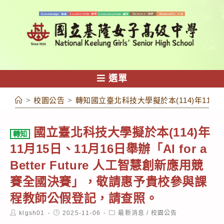
跳
轉
至
主
要
內
選單
容
>
校園公告
>
轉知國立臺北科技大學擬於本(114)年11月15
國立臺北科技大學擬於本(114)年
轉知
11月15日、11月16日舉辦「AI for a
Better Future 人工智慧創新應用競
賽全國決賽」，敬請惠予貴校參與課
程教師公假登記，請查照。
Post
Post
Post
klgsh01
2025-11-06
最新消息
/
校園公告
author:
published:
category: