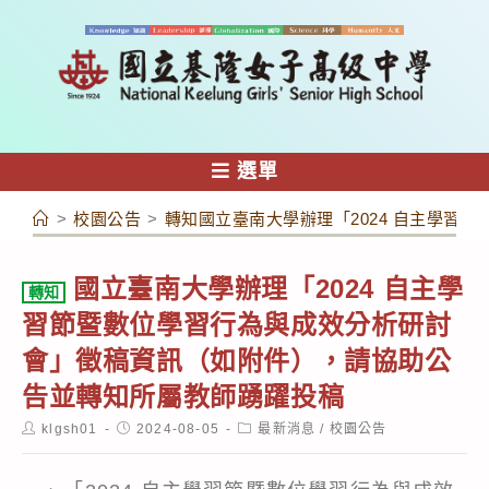
跳
轉
至
主
要
內
選單
容
>
校園公告
>
轉知國立臺南大學辦理「2024 自主學
國立臺南大學辦理「2024 自主學
轉知
習節暨數位學習行為與成效分析研討
會」徵稿資訊（如附件），請協助公
告並轉知所屬教師踴躍投稿
Post
Post
Post
klgsh01
2024-08-05
最新消息
/
校園公告
author:
published:
category: