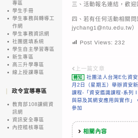
專區
三、活動報名連結，歡迎
學生手冊
學生事務與轉導工
四、若有任何活動相關問題
作網
jychang1@ntu.edu.tw
學生事務資訊網
社團選填系統
Post Views:
232
學生自主學習專區
新生專區
高三升學專區
上一篇文章
Read
線上授課專區
社團法人台灣E化資安
轉知
more
月2日（星期五）舉辦資安新
articles
政令宣導專區
課程-「資安鑑識課程-系列
與惡及其網安應用與實作」
教育部108課綱資
參加
訊網
資訊安全專區
內控稽核專區
相關內容