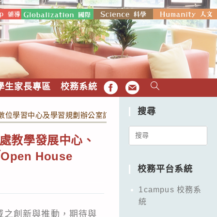
學生家長專區
校務系統
FB
EMAIL
搜尋
中心及學習規劃辦公室訂於113年7月26日(五)辦理「Open 
Search
處教學發展中心、
for:
en House
校務平台系統
1campus 校務系
統
域之創新與推動，期待與