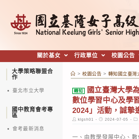
跳
轉
至
主
要
內
關於基女
行政單位
校園公告
容
大學策略聯盟合
>
校園公告
>
轉知國立臺灣大
作
國立臺灣大學
臺北市立大學
轉知
數位學習中心及學習規
2024」活動，誠
國中教育會考專
區
Post
Post
Po
klgsh01
2024-07-05
author:
published:
ca
會考最新消息
一、由教學發展中心、數