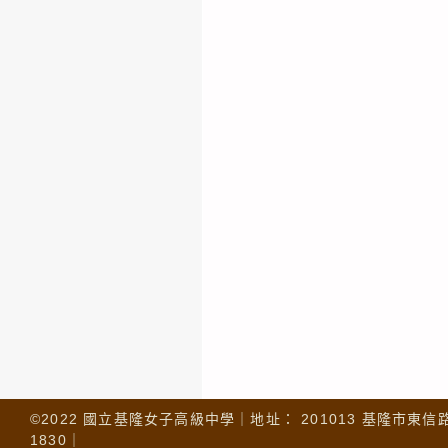
©2022 國立基隆女子高級中學｜地址： 201013 基隆市東信路 32
1830｜