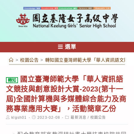
跳
轉
至
主
要
內
選單
容
>
校園公告
>
轉知國立臺灣師範大學「華人資訊語文競技與
國立臺灣師範大學「華人資訊語
轉知
文競技與創意設計大賞-2023(第十一
屆)全國計算機與多媒體綜合能力及商
務專業應用大賽」，活動簡章乙份
Post
Post
Post
klgsh01
2023-02-08
最新消息
/
校園公告
author:
published:
category: