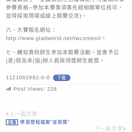
參賽資格─參加本賽事須事先經相關單位核可，
並得採取現場或線上競賽交流)。
六、大賽報名網址：
http://www.gladworld.net/twcontest/
。
七、轉知貴校師生參加本競賽活動，並惠予公
(差)假及承(協)辦人員與得獎師生敘獎。
1121002982-0-0
下載
Post Views:
228
上一篇文章
Read
學習歷程檔案”金質獎”
公告
more
下一篇文章