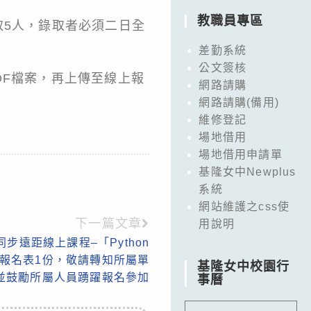
教職員專區
備取5人，錄取者必須二日全
差勤系統
公文簽核
F檔案，再上傳至線上報
網路請購
網路請購(備用)
維修登記
場地借用
場地借用申請單
基隆女中Newplus
系統
網站維護之css使
下一篇文章
用說明
步遠距線上課程–「Python
報名表1份，敬請轉知所屬單
基隆女中校園行
並鼓勵所屬人員踴躍報名參加
事曆