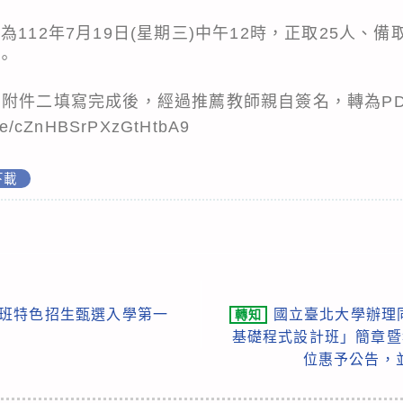
112年7月19日(星期三)中午12時，正取25人、
。
附件二填寫完成後，經過推薦教師親自簽名，轉為PD
.gle/cZnHBSrPXzGtHtbA9
下載
育班特色招生甄選入學第一
國立臺北大學辦理同
轉知
基礎程式設計班」簡章暨
位惠予公告，