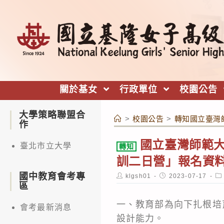
跳
轉
至
主
要
內
關於基女
行政單位
校園公告
容
大學策略聯盟合
>
校園公告
>
轉知國立臺灣師
作
國立臺灣師範大學
臺北市立大學
轉知
訓二日營」報名資料
國中教育會考專
Post
Post
Po
klgsh01
2023-07-17
author:
published:
ca
區
一、教育部為向下扎根培
會考最新消息
設計能力。