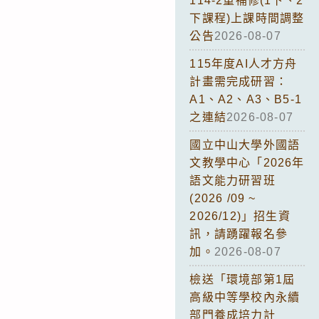
114-2重補修(1下、2
下課程)上課時間調整
公告
2026-08-07
115年度AI人才方舟
計畫需完成研習：
A1、A2、A3、B5-1
之連結
2026-08-07
國立中山大學外國語
文教學中心「2026年
語文能力研習班
(2026 /09 ~
2026/12)」招生資
訊，請踴躍報名參
加。
2026-08-07
檢送「環境部第1屆
高級中等學校內永續
部門養成培力計