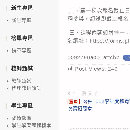
新生專區
二、第一梯次報名截止日為
程參與，額滿即截止報名
新生專區
三、課程內容如附件一，
榜單專區
名網址：
https://forms
榜單專區
0092790a00_attch2
教師甄試
Post Views:
249
教師甄試
代理教師甄試
上一篇文章
Read
112學年度體
置頂
公告
more
學生專區
次續招簡章
articles
成績缺曠
學生學習歷程檔案