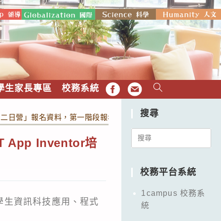
學生家長專區
校務系統
FB
EMAIL
搜尋
r培訓二日營」報名資料，第一階段報名於112年7 月19日截止。
Search
p Inventor培
for:
校務平台系統
1campus 校務系
學生資訊科技應用、程式
統