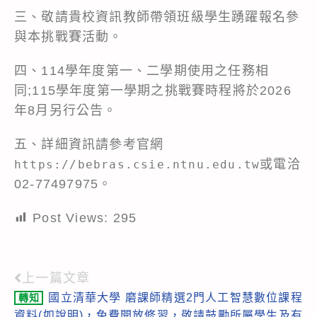
三、敬請貴校資訊教師帶領班級學生踴躍報名參
與本挑戰賽活動。
四、114學年度第一、二學期使用之任務相
同;115學年度第一學期之挑戰賽時程將於2026
年8月另行公告。
五、詳細資訊請參考官網
或電洽
https://bebras.csie.ntnu.edu.tw
02-77497975。
Post Views:
295
上一篇文章
Read
國立清華大學 磨課師精選2門人工智慧數位課程
轉知
more
資料(如說明)，免費開放修習，敬請鼓勵所屬學生及有