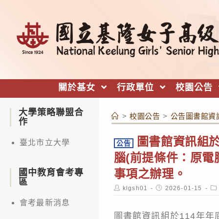
跳
轉
至
主
要
內
關於基女
行政單位
校園公告
容
大學策略聯盟合
>
校園公告
>
公告圖書館資
作
圖書館資訊組於
臺北市立大學
公告
腦(前提條件：原電
事項之辦理。
國中教育會考專
區
Post
Post
Po
klgsh01
2026-01-15
author:
published:
ca
會考最新消息
圖書館資訊組於114年