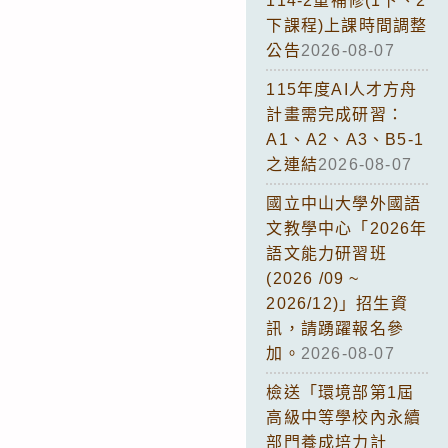
114-2重補修(1下、2
下課程)上課時間調整
公告
2026-08-07
115年度AI人才方舟
計畫需完成研習：
A1、A2、A3、B5-1
之連結
2026-08-07
國立中山大學外國語
文教學中心「2026年
語文能力研習班
(2026 /09 ~
2026/12)」招生資
訊，請踴躍報名參
加。
2026-08-07
檢送「環境部第1屆
高級中等學校內永續
部門養成培力計