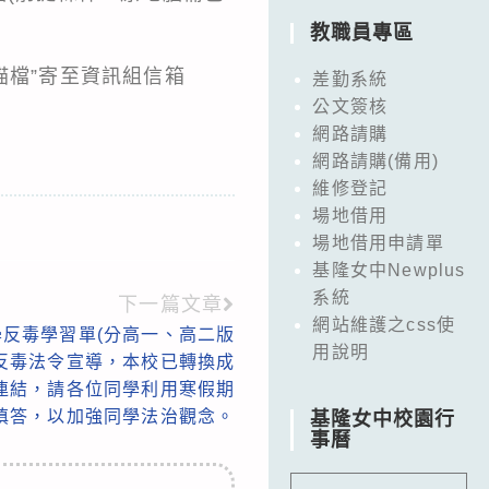
教職員專區
掃瞄檔”寄至資訊組信箱
差勤系統
公文簽核
網路請購
網路請購(備用)
維修登記
場地借用
場地借用申請單
基隆女中Newplus
系統
下一篇文章
網站維護之css使
反毒學習單(分高一、高二版
用說明
反毒法令宣導，本校已轉換成
路連結，請各位同學利用寒假期
填答，以加強同學法治觀念。
基隆女中校園行
事曆