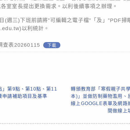
或各室室長提出更換需求。以利後續事項之辦理。
1日(週三)下班前請將”可編輯之電子檔”「及」”PDF
.edu.tw
)以利統計。
表20260115
下載
」第9點、第10點、第11
轉頒教育部「寒假親子共學
費申請補助項目及基準
本)」並做防制藥物濫用、
線上GOOGLE表單及網
間做線上