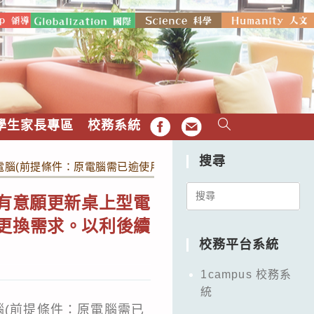
學生家長專區
校務系統
FB
EMAIL
搜尋
型電腦(前提條件：原電腦需已逾使用年限)請行政或各室室長提出更
Search
若有意願更新桌上型電
for:
出更換需求。以利後續
校務平台系統
1campus 校務系
統
腦(前提條件：原電腦需已