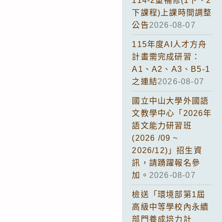
114-2重補修(1下、2
下課程)上課時間調整
公告
2026-08-07
115年度AI人才方舟
計畫需完成研習：
A1、A2、A3、B5-1
之連結
2026-08-07
國立中山大學外國語
文教學中心「2026年
語文能力研習班
(2026 /09 ~
2026/12)」招生資
訊，請踴躍報名參
加。
2026-08-07
檢送「環境部第1屆
高級中等學校內永續
部門養成培力計