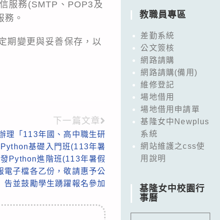
服務(SMTP、POP3及
教職員專區
服務。
差勤系統
並定期變更與妥善保存，以
公文簽核
網路請購
網路請購(備用)
維修登記
場地借用
場地借用申請單
下一篇文章
基隆女中Newplus
系統
辦理「113年國、高中職生研
網站維護之css使
ython基礎入門班(113年暑
用說明
發Python進階班(113年暑假
報電子檔各乙份，敬請惠予公
告並鼓勵學生踴躍報名參加
基隆女中校園行
事曆