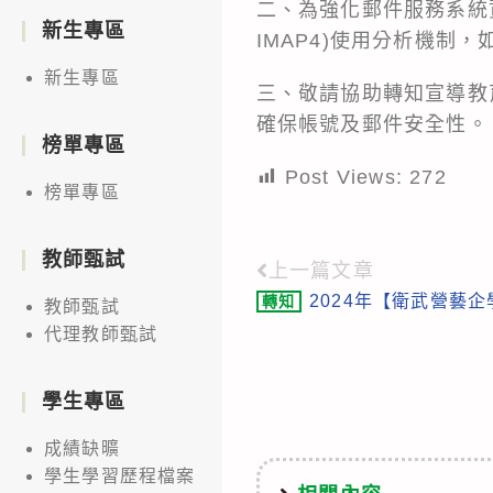
二、為強化郵件服務系統資
新生專區
IMAP4)使用分析機制
新生專區
三、敬請協助轉知宣導教育
確保帳號及郵件安全性。
榜單專區
Post Views:
272
榜單專區
教師甄試
上一篇文章
Read
2024年【衛武營藝
轉知
教師甄試
more
代理教師甄試
articles
學生專區
成績缺曠
學生學習歷程檔案