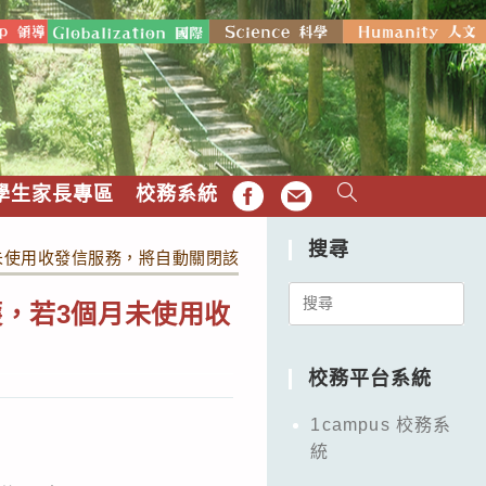
學生家長專區
校務系統
FB
EMAIL
搜尋
未使用收發信服務，將自動關閉該項服務
Search
，若3個月未使用收
for:
校務平台系統
1campus 校務系
統