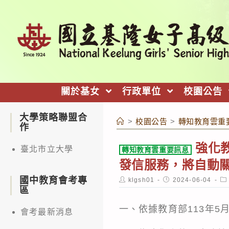
跳
轉
至
主
要
內
關於基女
行政單位
校園公告
容
大學策略聯盟合
>
校園公告
>
轉知教育雲重
作
強化
臺北市立大學
轉知教育雲重要訊息
發信服務，將自動
國中教育會考專
Post
Post
Po
klgsh01
2024-06-04
author:
published:
ca
區
一、依據教育部113年5月
會考最新消息