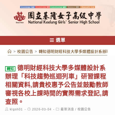
跳
轉
至
主
要
內
選單
容
>
校園公告
>
轉知德明財經科技大學多媒體設計系辦理「
德明財經科技大學多媒體設計系
轉知
辦理「科技趨勢巡迴列車」研習課程
相關資料,請貴校惠予公告並鼓勵教師
審視各校上課時間的實際需求登記,請
查照。
Post
Post
Post
klgsh01
2026-03-04
最新消息
/
校園公告
author:
published:
category: