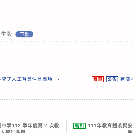
學生版
下載
生成式人工智慧注意事項」-
有關
置頂
公告
學112 學年度第 2 次教
111年教育體系資
轉知
進入複試名單
明