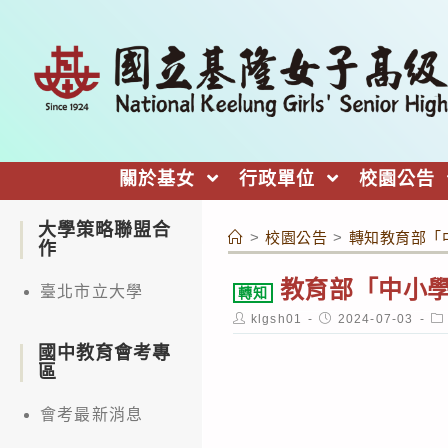
跳
轉
至
主
要
內
關於基女
行政單位
校園公告
容
大學策略聯盟合
>
校園公告
>
轉知教育部「中
作
教育部「中小學
臺北市立大學
轉知
Post
Post
Po
klgsh01
2024-07-03
author:
published:
ca
國中教育會考專
區
會考最新消息