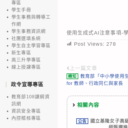
專區
學生手冊
學生事務與轉導工
作網
學生事務資訊網
使用生成式AI注意事項-
社團選填系統
Post Views:
278
學生自主學習專區
新生專區
高三升學專區
線上授課專區
上一篇文章
Read
教育部「中小學使用
轉知
more
for 教師、行政同仁與家長
政令宣導專區
articles
教育部108課綱資
訊網
相關內容
資訊安全專區
內控稽核專區
國立基隆女子高級中
公告
師甄選