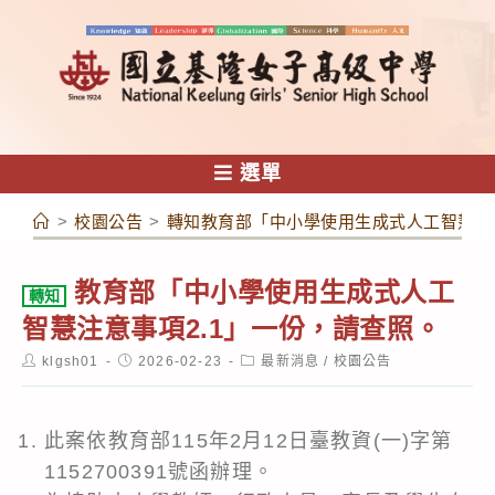
跳
轉
至
主
要
內
選單
容
>
校園公告
>
轉知教育部「中小學使用生成式人工智慧注意
教育部「中小學使用生成式人工
轉知
智慧注意事項2.1」一份，請查照。
Post
Post
Post
klgsh01
2026-02-23
最新消息
/
校園公告
author:
published:
category:
此案依教育部115年2月12日臺教資(一)字第
1152700391號函辦理。