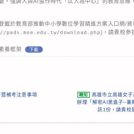
要，強調人與AI協作時代「以人為中心」的教育思維
登載於教育部推動中小學數位學習精進方案入口網/資
)，請貴校參
//pads.moe.edu.tw/download.php
I素養框架
下載
解答暨補考注意事項
高雄市立高雄女子
轉知
辦理「解密AI黑盒子–
訊1份，請貴校