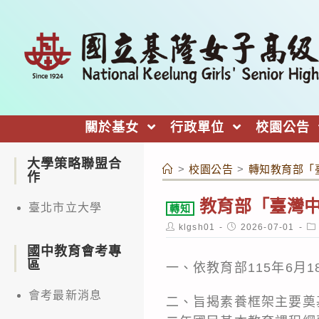
跳
轉
至
主
要
內
關於基女
行政單位
校園公告
容
大學策略聯盟合
>
校園公告
>
轉知教育部「
作
教育部「臺灣中
臺北市立大學
轉知
Post
Post
Po
klgsh01
2026-07-01
author:
published:
ca
國中教育會考專
區
一、依教育部115年6月18
會考最新消息
二、旨揭素養框架主要奠