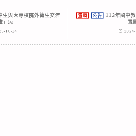
中生與大專校院外籍生交流
113年國中
置頂
公告
畫」￼
置
25-10-14
2024-