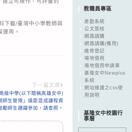
，建立可操作、可評量的
教職員專區
差勤系統
料下載/臺灣中小學教師與
公文簽核
採運用。
網路請購
網路請購(備用)
維修登記
場地借用
場地借用申請單
基隆女中Newplus
系統
下一篇文章
網站維護之css使
高級中學(以下簡稱高雄女中)
用說明
暑期師生營隊」遠距混成課程資
鼓勵師生踴躍參加，請查照。
基隆女中校園行
事曆