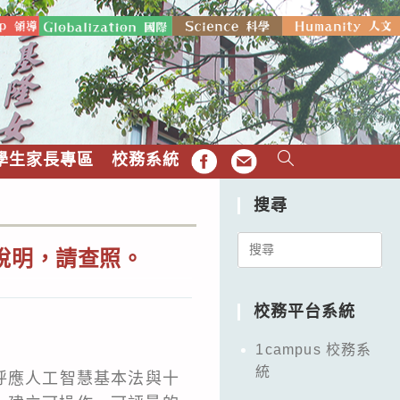
學生家長專區
校務系統
FB
EMAIL
搜尋
Search
說明，請查照。
for:
校務平台系統
1campus 校務系
統
呼應人工智慧基本法與十