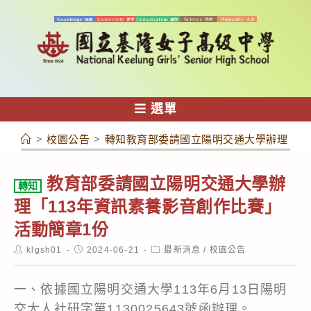
跳
轉
至
主
要
內
選單
容
>
校園公告
>
轉知教育部委請國立陽明交通大學辦理「11
教育部委請國立陽明交通大學辦
轉知
理「113年資訊素養影音創作比賽」
活動簡章1份
Post
Post
Post
klgsh01
2024-06-21
最新消息
/
校園公告
author:
published:
category:
一、依據國立陽明交通大學113年6月13日陽明
交大人社研字第1130025643號函辦理。