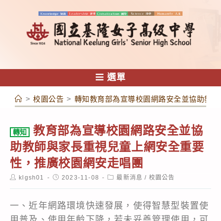
跳
轉
至
主
要
內
選單
容
>
校園公告
>
轉知教育部為宣導校園網路安全並協助教師
教育部為宣導校園網路安全並協
轉知
助教師與家長重視兒童上網安全重要
性，推廣校園網安走唱團
Post
Post
Post
klgsh01
2023-11-08
最新消息
/
校園公告
author:
published:
category:
一、近年網路環境快速發展，使得智慧型裝置使
用普及、使用年齡下降，若未妥善管理使用，可