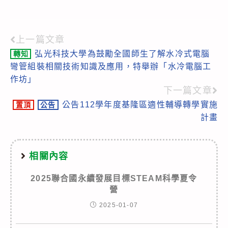
上一篇文章
Read
弘光科技大學為鼓勵全國師生了解水冷式電腦
轉知
more
彎管組裝相關技術知識及應用，特舉辦「水冷電腦工
articles
作坊」
下一篇文章
公告112學年度基隆區適性輔導轉學實施
置頂
公告
計畫
相關內容
2025聯合國永續發展目標STEAM科學夏令
營
2025-01-07