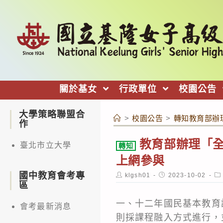
跳
轉
至
主
要
內
關於基女
行政單位
校園公告
容
大學策略聯盟合
>
校園公告
>
轉知教育部辦
作
教育部辦理「
臺北市立大學
轉知
上網參與
國中教育會考專
Post
Post
Po
klgsh01
2023-10-02
author:
published:
ca
區
一、十二年國民基本教育
會考最新消息
則採課程融入方式進行，