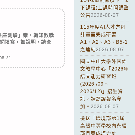
114-2重補修(1下、2
下課程)上課時間調整
公告
2026-08-07
115年度AI人才方舟
計畫需完成研習：
星座測驗」案，轉知教職
A1、A2、A3、B5-1
網填寫，如說明，請查
。
之連結
2026-08-07
05-31
國立中山大學外國語
文教學中心「2026年
語文能力研習班
(2026 /09 ~
2026/12)」招生資
訊，請踴躍報名參
加。
2026-08-07
檢送「環境部第1屆
高級中等學校內永續
部門養成培力計