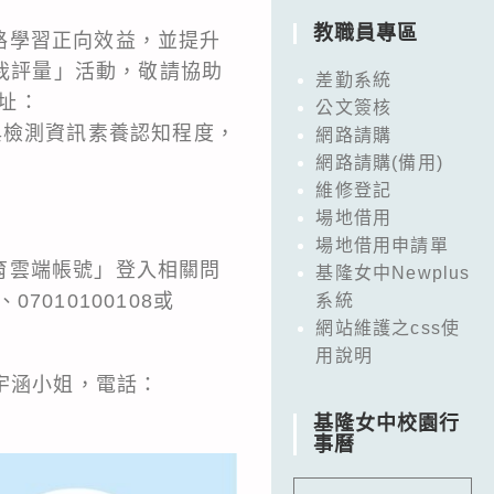
教職員專區
路學習正向效益，並提升
自我評量」活動，敬請協助
差勤系統
網址：
公文簽核
與檢測資訊素養認知程度，
網路請購
網路請購(備用)
維修登記
場地借用
場地借用申請單
育雲端帳號」登入相關問
基隆女中Newplus
07010100108或
系統
網站維護之css使
用說明
宇涵小姐，電話：
基隆女中校園行
事曆