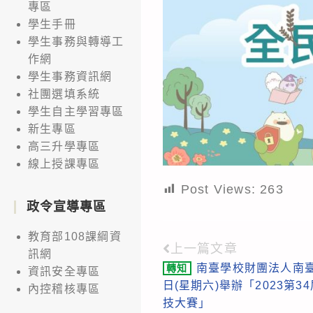
專區
學生手冊
學生事務與轉導工
作網
學生事務資訊網
社團選填系統
學生自主學習專區
新生專區
高三升學專區
線上授課專區
Post Views:
263
政令宣導專區
教育部108課綱資
上一篇文章
Read
訊網
南臺學校財團法人南臺科
轉知
資訊安全專區
more
日(星期六)舉辦「2023第
內控稽核專區
articles
技大賽」