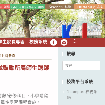
學生家長專區
校務系統
FB
EMAIL
搜尋
躍上網參與
Search
並鼓勵所屬師生踴躍
for:
校務平台系統
1campus 校務系
數/必修科目，小學階段
統
於彈性學習課程實施。