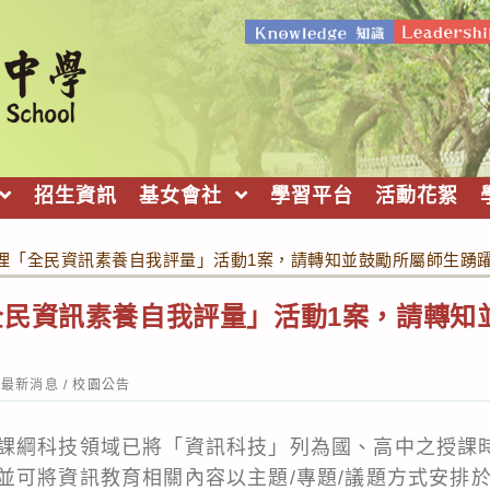
招生資訊
基女會社
學習平台
活動花絮
理「全民資訊素養自我評量」活動1案，請轉知並鼓勵所屬師生踴
全民資訊素養自我評量」活動1案，請轉知
st
最新消息
/
校園公告
tegory:
課綱科技領域已將「資訊科技」列為國、高中之授課時
並可將資訊教育相關內容以主題/專題/議題方式安排