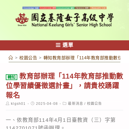
跳
轉
至
主
要
內
選單
容
>
校園公告
>
轉知教育部辦理「114年教育部推動數位
教育部辦理「114年教育部推動數
轉知
位學習績優徵選計畫」，請貴校踴躍
報名
Post
Post
Post
klgsh01
2025-04-08
最新消息
/
校園公告
author:
published:
category:
一、依教育部114年4月1日臺教資（三）字第
1142701071號函辦理。