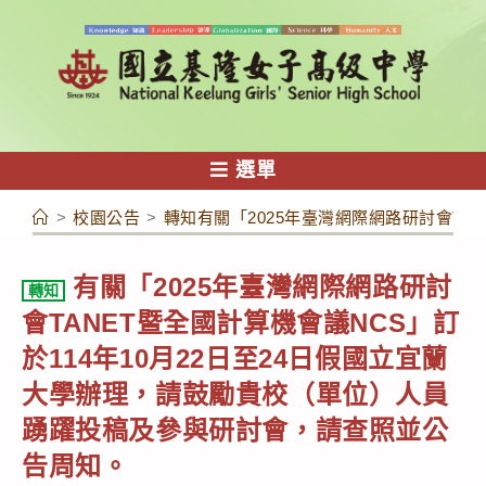
跳
轉
至
主
要
內
選單
容
>
校園公告
>
轉知有關「2025年臺灣網際網路研討會TA
有關「2025年臺灣網際網路研討
轉知
會TANET暨全國計算機會議NCS」訂
於114年10月22日至24日假國立宜蘭
大學辦理，請鼓勵貴校（單位）人員
踴躍投稿及參與研討會，請查照並公
告周知。