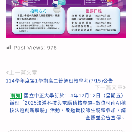
Post Views:
976
上一篇文章
Read
114學年度第1學期高二普通班轉學考(7/15)公告
more
下一篇文章
articles
國立中正大學訂於114年12月12日（星期五）
轉知
辦理「2025法遵科技與電腦稽核專題–數位柯南AI稽
核法遵創新體驗」活動，敬邀貴校師生踴躍參加，請
查照並公告宣傳。