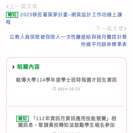
上一篇文章
Read
2023移民署築夢計畫–網頁設計工作坊線上課
轉知
more
程
articles
下一篇文章
公教人員保險被保險人一次性離退給與按月攤提計算
所據平均餘命標準表
相關內容
銘傳大學114學年度學士班特殊選才招生資訊
2024-10-21
「112年資訊月資訊應用技能競賽」相
轉知
關訊息，敬請貴校轉知並鼓勵學生報名參加