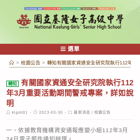
跳
轉
至
主
要
內
選單
容
>
校園公告
>
轉知有關國家資通安全研究院執行112年3
有關國家資通安全研究院執行112
轉知
年3月重要活動期間警戒專案，詳如說
明
Post
Post
Post
klgsh01
2023-03-30
最新消息
/
校園公告
author:
published:
category:
一、依據教育機構資安通報應變小組112年3月
24日電子郵件通知辦理。