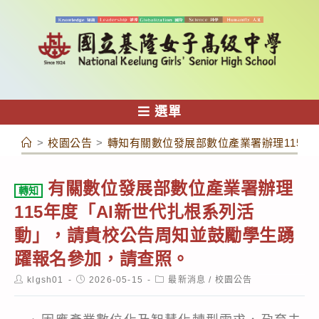
跳
轉
至
主
要
內
選單
容
>
校園公告
>
轉知有關數位發展部數位產業署辦理115年
有關數位發展部數位產業署辦理
轉知
115年度「AI新世代扎根系列活
動」，請貴校公告周知並鼓勵學生踴
躍報名參加，請查照。
Post
Post
Post
klgsh01
2026-05-15
最新消息
/
校園公告
author:
published:
category: