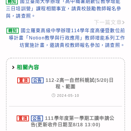
國立臺南大學辦理「高中職暑期數位教學增能
轉知
more
三日培訓營」課程相關事宜，請貴校鼓勵教師報名參
articles
與，請查照。
下一篇文章
國立羅東高級中學辦理114學年度高優暨數位前
轉知
導計畫「Notion教學與行政應用」教師增能系列工作
坊實施計畫，邀請貴校教師報名參加，請查照。
相關內容
112-2高一自然科競試(5/20)日
置頂
公告
程、範圍
2024-05-10
111學年度第一學期工讀申請公
置頂
公告
告(更新收件日期至8/18 13:00)