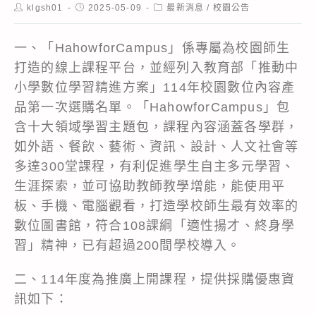
Post
Post
Post
klgsh01
2025-05-09
最新消息
/
校園公告
author:
published:
category:
一、「HahowforCampus」係專屬為校園師生
打造的線上課程平台，並經列入教育部「推動中
小學數位學習精進方案」114年校園數位內容產
品第一次選購名單。「HahowforCampus」包
含十大領域學習主題包，課程內容涵蓋各學群，
如外語、餐飲、藝術、資訊、設計、人文社會等
多達300堂課程，有利促進學生自主多元學習、
生涯探索，並可協助教師教學增能，能使用平
板、手機、電腦觀看，打造學校師生最有效率的
數位圖書館，符合108課綱「適性揚才、終身學
習」精神，已有超過200間學校導入。
二、114年度為推廣上開課程，提供採購優惠資
訊如下：