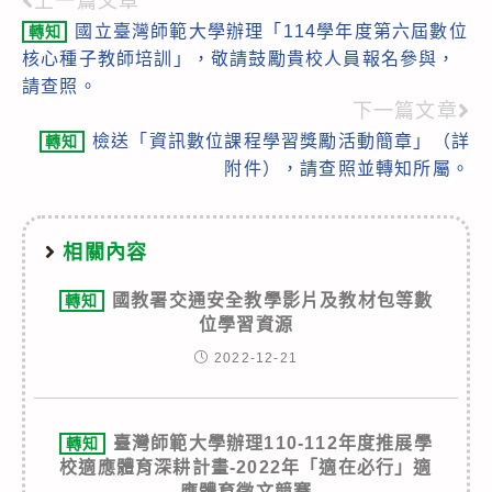
上一篇文章
Read
國立臺灣師範大學辦理「114學年度第六屆數位
轉知
more
核心種子教師培訓」，敬請鼓勵貴校人員報名參與，
articles
請查照。
下一篇文章
檢送「資訊數位課程學習獎勵活動簡章」（詳
轉知
附件），請查照並轉知所屬。
相關內容
國教署交通安全教學影片及教材包等數
轉知
位學習資源
2022-12-21
臺灣師範大學辦理110-112年度推展學
轉知
校適應體育深耕計畫-2022年「適在必行」適
應體育徵文競賽