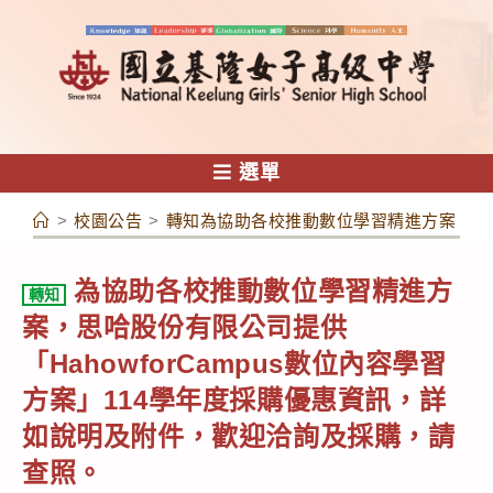
跳
轉
至
主
要
內
選單
容
>
校園公告
>
轉知為協助各校推動數位學習精進方案，思哈
為協助各校推動數位學習精進方
轉知
案，思哈股份有限公司提供
「HahowforCampus數位內容學習
方案」114學年度採購優惠資訊，詳
如說明及附件，歡迎洽詢及採購，請
查照。