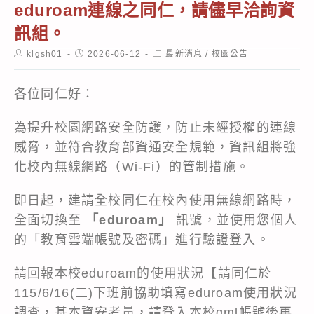
eduroam連線之同仁，請儘早洽詢資
訊組。
Post
Post
Post
klgsh01
2026-06-12
最新消息
/
校園公告
author:
published:
category:
各位同仁好：
為提升校園網路安全防護，防止未經授權的連線
威脅，並符合教育部資通安全規範，資訊組將強
化校內無線網路（Wi-Fi）的管制措施。
即日起，建請全校同仁在校內使用無線網路時，
全面切換至
「eduroam」
訊號，並使用您個人
的「教育雲端帳號及密碼」進行驗證登入。
請回報本校eduroam的使用狀況【請同仁於
115/6/16(二)下班前協助填寫eduroam使用狀況
調查，基本資安考量，請登入本校gml帳號後再