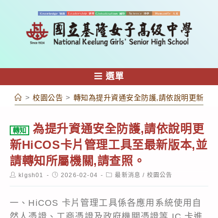
跳
轉
至
主
要
內
選單
容
>
校園公告
>
轉知為提升資通安全防護,請依說明更新Hi
為提升資通安全防護,請依說明更
轉知
新HiCOS卡片管理工具至最新版本,並
請轉知所屬機關,請查照。
Post
Post
Post
klgsh01
2026-02-04
最新消息
/
校園公告
author:
published:
category:
一、HiCOS 卡片管理工具係各應用系統使用自
然人憑證、工商憑證及政府機關憑證等 IC 卡進