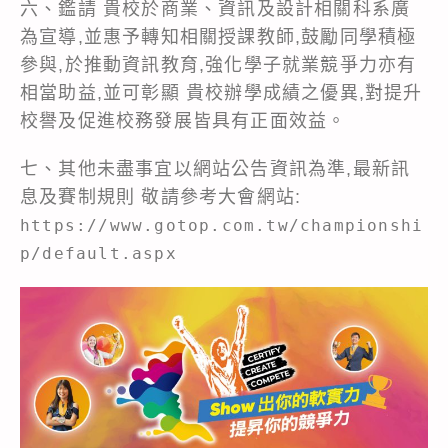
六、鑑請 貴校於商業、資訊及設計相關科系廣
為宣導,並惠予轉知相關授課教師,鼓勵同學積極
參與,於推動資訊教育,強化學子就業競爭力亦有
相當助益,並可彰顯 貴校辦學成績之優異,對提升
校譽及促進校務發展皆具有正面效益。
七、其他未盡事宜以網站公告資訊為準,最新訊
息及賽制規則 敬請參考大會網站:
https://www.gotop.com.tw/championshi
p/default.aspx