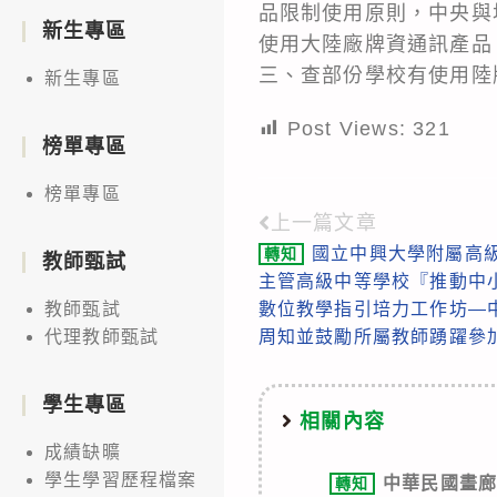
品限制使用原則，中央與
新生專區
使用大陸廠牌資通訊產品
三、查部份學校有使用陸牌
新生專區
Post Views:
321
榜單專區
榜單專區
上一篇文章
Read
國立中興大學附屬高級
轉知
more
教師甄試
主管高級中等學校『推動中
articles
數位教學指引培力工作坊—
教師甄試
周知並鼓勵所屬教師踴躍參
代理教師甄試
學生專區
相關內容
成績缺曠
學生學習歷程檔案
中華民國畫廊協
轉知