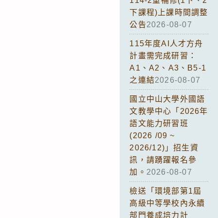
114-2重補修(1下、2
下課程)上課時間調整
公告
2026-08-07
115年度AI人才方舟
計畫需完成研習：
A1、A2、A3、B5-1
之連結
2026-08-07
國立中山大學外國語
文教學中心「2026年
語文能力研習班
(2026 /09 ~
2026/12)」招生資
訊，請踴躍報名參
加。
2026-08-07
檢送「環境部第1屆
高級中等學校內永續
部門養成培力計