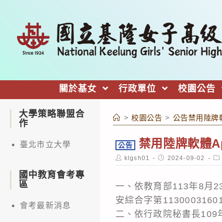
跳
轉
至
主
要
內
關於基女
行政單位
校園公告
容
大學策略聯盟合
>
校園公告
>
公告禁用陸牌軟體A
作
禁用陸牌軟體Apa
臺北市立大學
公告
Post
Post
Po
klgsh01
2024-09-02
author:
published:
ca
國中教育會考專
區
一、依教育部113年8月2
安綜合字第113000316
會考最新消息
二、依行政院秘書長109年