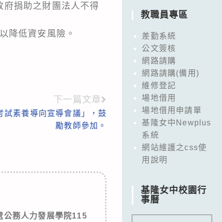
政府捐助之財團法人不得
教職員專區
，以降低資安風險。
差勤系統
公文簽核
網路請購
網路請購(備用)
維修登記
場地借用
下一篇文章
場地借用申請單
考試素養導向宣導會議」，鼓
基隆女中Newplus
勵教師參加。
系統
網站維護之css使
用說明
基隆女中校園行
事曆
公務人力發展學院115